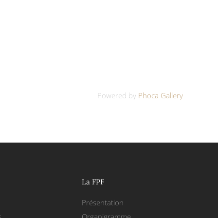
Powered by
Phoca Gallery
La FPF
Présentation
s
Organigramme