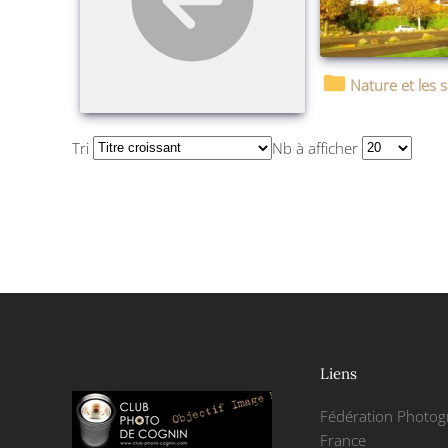
Nature et les 
Tri
Nb à afficher
Liens
Fédération Photog
France