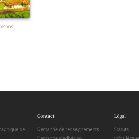
saisons
Contact
Légal
raphique de
Demande de renseignements
Statuts
Demande d'adhésion
Infos légale